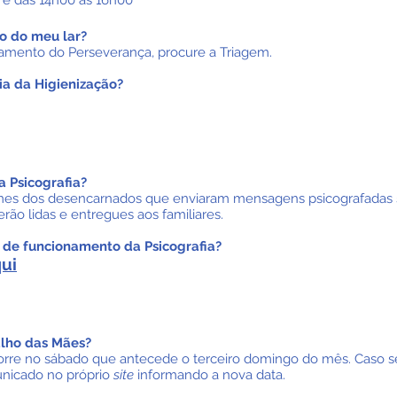
0 e das 14h00 às 16h00
o do meu lar?
atamento do Perseverança, procure a Triagem.
ia da Higienização?
 Psicografia?
nomes dos desencarnados que enviaram mensagens psicografadas 
ão lidas e entregues aos familiares.
s de funcionamento da Psicografia?
qui
alho das Mães?
rre no sábado que antecede o terceiro domingo do mês. Caso se
nicado no próprio
site
informando a nova data.