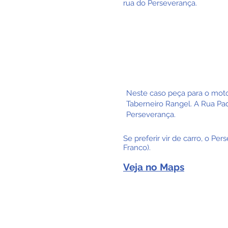
rua do Perseverança.
Metrô Bresser:
573H-10
Hospital Sapopem
Neste caso peça para o moto
Taberneiro Rangel. A Rua Pad
Perseverança.
Se preferir vir de carro, o P
Franco).
Veja no Maps
PERGUNTAS FREQUENT