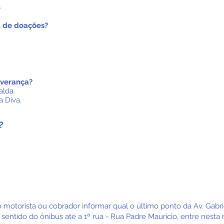
S
l de doações?
everança?
alda.
a Diva.
?
Metrô Tatuapé:
3046-10
eotônio
Vila guarani
 motorista ou cobrador informar qual o último ponto da Av. Gabr
ntido do ônibus até a 1ª rua - Rua Padre Maurício, entre nesta r