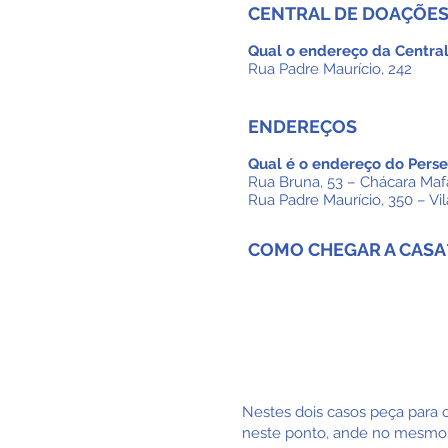
CENTRAL DE DOAÇÕE
Qual o endereço da Centra
Rua Padre Maurício, 242
ENDEREÇ
OS
Qual é o endereço do Pers
Rua Bruna, 53 – Chácara Maf
Rua Padre Maurício, 350 – Vil
COMO CHEGAR A CASA
Metrô Belém:
574R- 10
Terminal Sapopemba/ T
Vilela
Nestes dois casos peça para o
neste ponto, ande no mesmo se