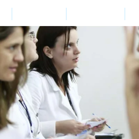
O Perseverança
Plantão de Oração
S