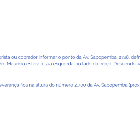
Metrô Tamanduateí:
Metrô Conce
3134-10
ba
Shopping Aricanduva
Termi
rista ou cobrador informar o ponto da Av. Sapopemba, 2748, def
re Maurício estará à sua esquerda, ao lado da praça. Descendo, v
erseverança fica na altura do número 2.700 da Av. Sapopemba (pró
ES