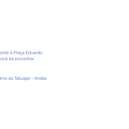
ição:
574J-10
nal Vila Carrão
ronte à Praça Eduardo
ocê irá encontrar
ximo ao Tatuapé - Anália