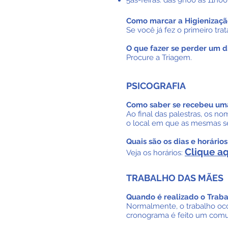
5as-feiras: das 9h00 às 11h0
Como marcar a Higienizaçã
Se você já fez o primeiro tr
O que fazer se perder
um d
Procure a Triagem.
PSICOGRAFIA
Como saber se recebeu uma
Ao final das palestras, os 
o local em que as mesmas ser
Quais são os dias e horário
Clique a
Veja os horários:
TRABALHO DAS MÃES
Quando é realizado o Trab
Normalmente, o trabalho oco
cronograma é feito um comu