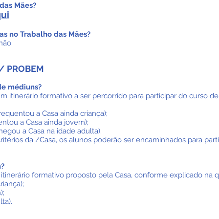
 das Mães?
qui
ças no Trabalho das Mães?
não.
R/ PROBEM
de médiuns?
itinerário formativo a ser percorrido para participar do curso de
frequentou a Casa ainda criança);
entou a Casa ainda jovem);
chegou a Casa na idade adulta).
s critérios da /Casa, os alunos poderão ser encaminhados para par
m?
 itinerário formativo proposto pela Casa, conforme explicado na q
riança);
);
ta).