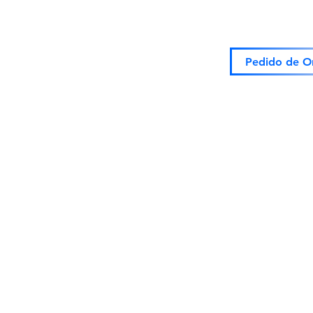
Pedido de O
PERGUNTAS FREQUENT
HORÁRIOS DE FUNCIO
COLABORE
Escola Chico Xavier