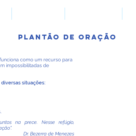
O Perseverança
Plantão de Oração
S
PLANTÃO DE ORAÇÃO
a funciona como um recurso para
m impossibilitadas de
 diversas situações:
.
untos na prece. Nesse refúgio,
ação”.
Dr. Bezerra de Menezes