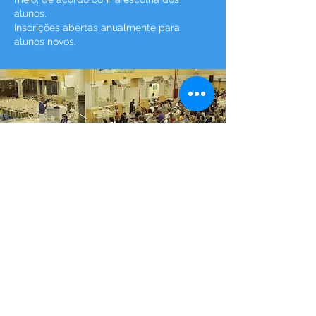
alunos.
Inscrições abertas anualmente para
alunos novos.
SALA DA PAZ
Criada sob orientação de Francisco
Cândido Xavier