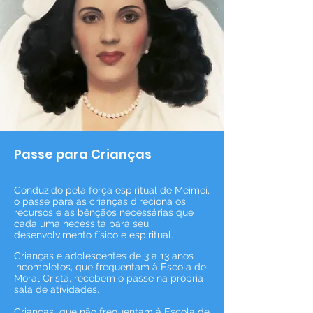
Passe para
Crianças
Conduzido pela força espiritual de Meimei,
o passe para as crianças direciona os
recursos e as bênçãos necessárias que
cada uma necessita para seu
desenvolvimento físico e espiritual.
Crianças e adolescentes de 3 a 13 anos
incompletos, que frequentam à Escola de
Moral Cristã, recebem o passe na própria
sala de atividades.
Crianças que não frequentam à Escola de