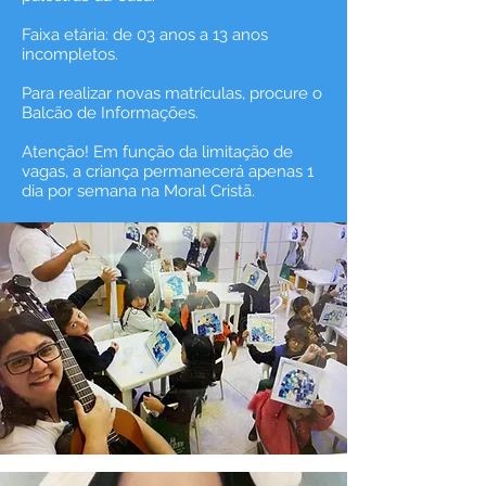
Faixa etária: de 03 anos a 13 anos
incompletos.
Para realizar novas matrículas, procure o
Balcão de Informações.
Atenção! Em função da limitação de
vagas, a criança permanecerá apenas 1
dia por semana na Moral Cristã.