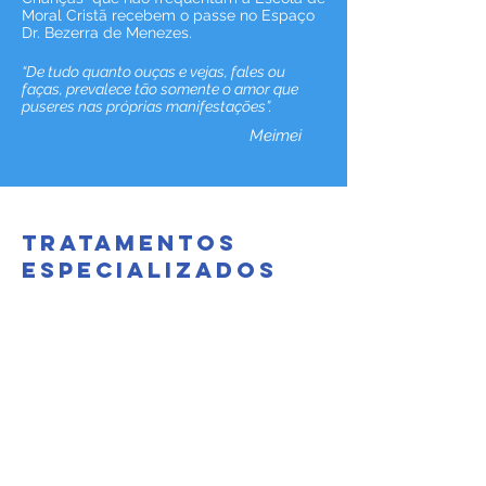
Moral Cristã recebem o passe no Espaço
Dr. Bezerra de Menezes.
“De tudo quanto ouças e vejas, fales ou
faças, prevalece tão somente o amor que
puseres nas próprias manifestações”.
Meimei
tratamentos
especializados