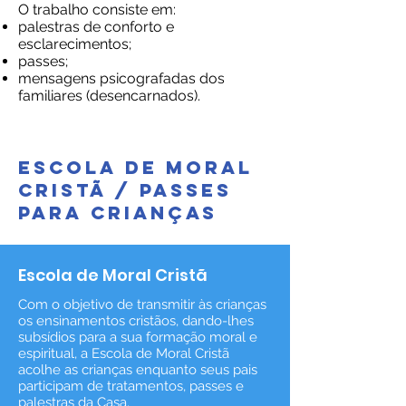
O trabalho consiste em:
palestras de conforto e
esclarecimentos;
passes;
mensagens psicografadas dos
familiares (desencarnados).
ESCOLA DE MORAL
CRISTÃ / PASSES
PARA CRIANÇAS
Escola de
Moral Cristã
Com o objetivo de transmitir às crianças
os ensinamentos cristãos, dando-lhes
subsídios para a sua formação moral e
espiritual, a Escola de Moral Cristã
acolhe as crianças enquanto seus pais
participam de tratamentos, passes e
palestras da Casa.